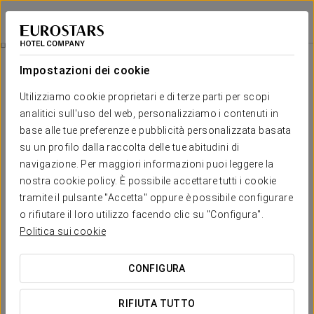
Eurostars Puerto de Ibiza
IBIZA
Accedi a Star Tr
Esperienza Comfort
Impostazioni dei cookie
Utilizziamo cookie proprietari e di terze parti per scopi
analitici sull'uso del web, personalizziamo i contenuti in
base alle tue preferenze e pubblicità personalizzata basata
su un profilo dalla raccolta delle tue abitudini di
navigazione. Per maggiori informazioni puoi leggere la
nostra cookie policy. È possibile accettare tutti i cookie
tramite il pulsante "Accetta" oppure è possibile configurare
18 €
o rifiutare il loro utilizzo facendo clic su "Configura".
Esperienza Comfort
Politica sui cookie
Orari flessibili, tutto pensato per adattarsi al tuo programma.
CONFIGURA
All’Eurostars Puerto de Ibiza, abbiamo creato questa
RIFIUTA TUTTO