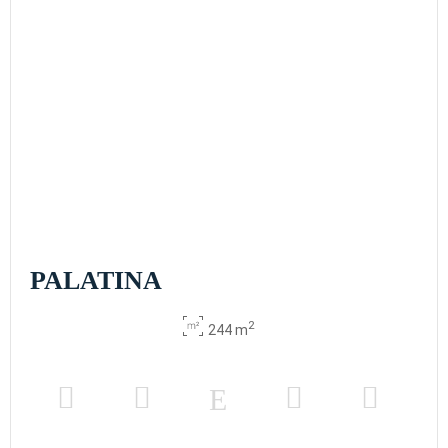
PALATINA
2
244 m