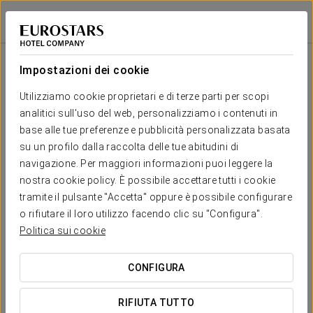
Eurostars Roma Aeterna
ROMA
Accedi a Star Tr
Salone
U-
Scuola
Banchetto
Cocktail
Imperial
Teatro
Cabaret
Shape
Impostazioni dei cookie
QUIRINALE
2
31 m
Il tuo evento a
Utilizziamo cookie proprietari e di terze parti per scopi
-
-
18
10
18
18
x m
analitici sull'uso del web, personalizziamo i contenuti in
altura
base alle tue preferenze e pubblicità personalizzata basata
PALATINA
su un profilo dalla raccolta delle tue abitudini di
2
244 m
220
250
120
70
-
300
navigazione. Per maggiori informazioni puoi leggere la
x m
RICHIEDI PREVENTIVO
nostra cookie policy. È possibile accettare tutti i cookie
altura
tramite il pulsante "Accetta" oppure è possibile configurare
ESQUILINA
o rifiutare il loro utilizzo facendo clic su "Configura".
2
29 m
-
-
18
10
18
18
Politica sui cookie
x m
altura
CONFIGURA
CAPITOLINA
2
230 m
150
200
100
50
-
200
x m
RIFIUTA TUTTO