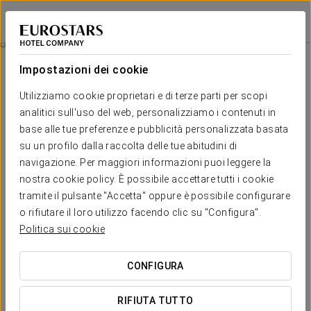
Eurostars Santa Luzia
GUIMARÃES
Accedi a Star Tr
Il Mio Primo Campeggio
Impostazioni dei cookie
Utilizziamo cookie proprietari e di terze parti per scopi
analitici sull'uso del web, personalizziamo i contenuti in
base alle tue preferenze e pubblicità personalizzata basata
su un profilo dalla raccolta delle tue abitudini di
navigazione. Per maggiori informazioni puoi leggere la
nostra cookie policy. È possibile accettare tutti i cookie
tramite il pulsante "Accetta" oppure è possibile configurare
25 €
o rifiutare il loro utilizzo facendo clic su "Configura".
Il mio primo campeggio
Politica sui cookie
Un’esperienza pensata per i più piccoli. Con questo
CONFIGURA
pacchetto, i bambini vivranno l’emozione del loro primo
campeggio senza uscire dalla stanza.
RIFIUTA TUTTO