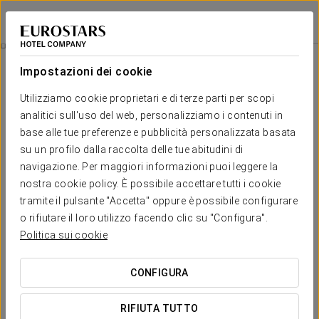
Eurostars uHotel
LUBIANA
Accedi a Star Tr
L'ora Del Tè
Impostazioni dei cookie
Utilizziamo cookie proprietari e di terze parti per scopi
analitici sull'uso del web, personalizziamo i contenuti in
base alle tue preferenze e pubblicità personalizzata basata
su un profilo dalla raccolta delle tue abitudini di
navigazione. Per maggiori informazioni puoi leggere la
nostra cookie policy. È possibile accettare tutti i cookie
tramite il pulsante "Accetta" oppure è possibile configurare
15€
o rifiutare il loro utilizzo facendo clic su "Configura".
L'ora del tè
Politica sui cookie
Goditi l'ora del tè nel tradizionale Art Nouveau Union Café.
CONFIGURA
Include:
RIFIUTA TUTTO