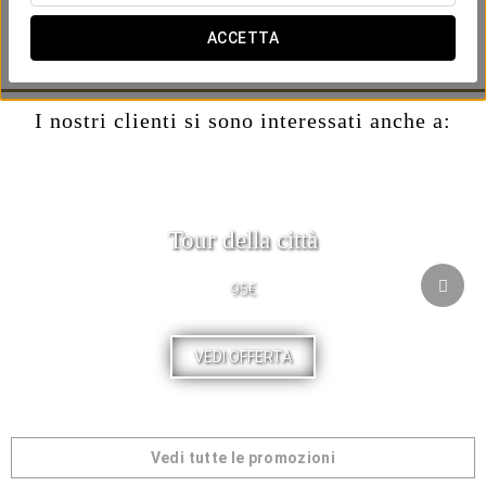
-Il tè che scegli.
-Snack dolci e salati.
ACCETTA
-Dolce.
I nostri clienti si sono interessati anche a:
Tour della città
95€
VEDI OFFERTA
Vedi tutte le promozioni