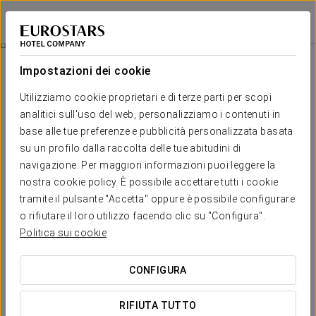
Eurostars Universal Lisboa
LISBONA
Accedi a Star Tr
Promozioni
Impostazioni dei cookie
Promozioni
Utilizziamo cookie proprietari e di terze parti per scopi
analitici sull'uso del web, personalizziamo i contenuti in
base alle tue preferenze e pubblicità personalizzata basata
su un profilo dalla raccolta delle tue abitudini di
navigazione. Per maggiori informazioni puoi leggere la
Esperienza Romantica
nostra cookie policy. È possibile accettare tutti i cookie
tramite il pulsante "Accetta" oppure è possibile configurare
30€
o rifiutare il loro utilizzo facendo clic su "Configura".
Politica sui cookie
VEDI OFFERTA
CONFIGURA
RIFIUTA TUTTO