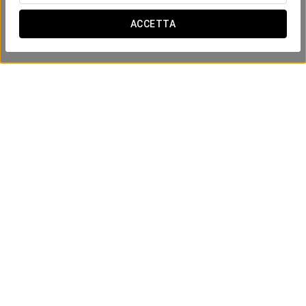
ACCETTA
Esperienza Business
20€
VEDI OFFERTA