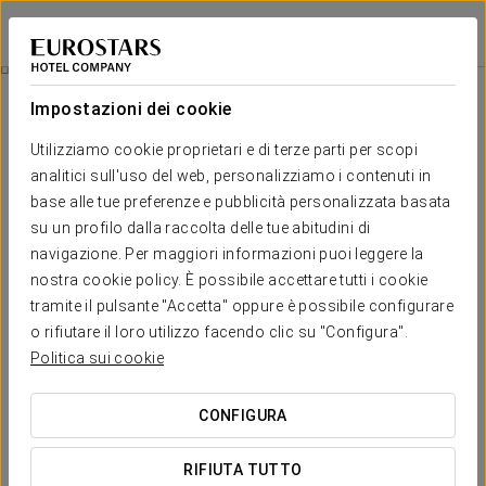
Eurostars Winter Haven
MIAMI BEACH
Accedi a Star Tr
Camere
Impostazioni dei cookie
Camere
Il comfort e il riposo di cui hai
Utilizziamo cookie proprietari e di terze parti per scopi
bisogno
analitici sull'uso del web, personalizziamo i contenuti in
base alle tue preferenze e pubblicità personalizzata basata
su un profilo dalla raccolta delle tue abitudini di
Le 70 camere dell'Eurostars Winter Haven combinano
navigazione. Per maggiori informazioni puoi leggere la
l'
eleganza Art Deco
con il comfort moderno. Arredate con
tonalità morbide e legni pregiati, offrono un ambiente
nostra cookie policy. È possibile accettare tutti i cookie
accogliente e lussuoso nel vibrante cuore di South Beach. I
tramite il pulsante "Accetta" oppure è possibile configurare
nostri ospiti possono godere di viste sull'oceano o su Ocean
o rifiutare il loro utilizzo facendo clic su "Configura".
Drive e di servizi che garantiscono un soggiorno piacevole e
rilassante.
Politica sui cookie
SERVIZI ESCLUSIVI
CONFIGURA
RIFIUTA TUTTO
Camera