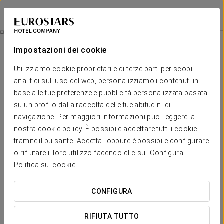
Eurostars Zaragoza
SARAGOZZA
Accedi a Star Tr
Camere
Impostazioni dei cookie
Camere
Il comfort e il riposo di cui hai
Utilizziamo cookie proprietari e di terze parti per scopi
bisogno
analitici sull'uso del web, personalizziamo i contenuti in
base alle tue preferenze e pubblicità personalizzata basata
su un profilo dalla raccolta delle tue abitudini di
L'hotel Eurostars Zaragoza offre una vasta selezione di camere
navigazione. Per maggiori informazioni puoi leggere la
progettate per garantire il massimo del comfort e del riposo ai
nostri ospiti. Con diverse configurazioni che si adattano alle
nostra cookie policy. È possibile accettare tutti i cookie
diverse esigenze, ogni spazio è pensato per offrire
tramite il pulsante "Accetta" oppure è possibile configurare
un'esperienza accogliente e funzionale. Che si tratti di
o rifiutare il loro utilizzo facendo clic su "Configura".
soggiorni brevi o lunghi, i nostri ospiti godranno di un ambiente
tranquillo e confortevole, ideale per rilassarsi dopo una giornata
Politica sui cookie
di lavoro o di esplorazione della città.
CONFIGURA
SERVIZI ESCLUSIVI
RIFIUTA TUTTO