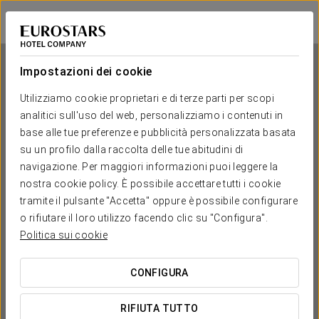
Exe Area Central
SANTIAGO DI COMPOSTELA
Accedi a Star Tr
Impostazioni dei cookie
Utilizziamo cookie proprietari e di terze parti per scopi
analitici sull'uso del web, personalizziamo i contenuti in
Exe Area Central
base alle tue preferenze e pubblicità personalizzata basata
su un profilo dalla raccolta delle tue abitudini di
SANTIAGO DI COMPOSTELA
navigazione. Per maggiori informazioni puoi leggere la
nostra cookie policy. È possibile accettare tutti i cookie
tramite il pulsante "Accetta" oppure è possibile configurare
o rifiutare il loro utilizzo facendo clic su "Configura".
Politica sui cookie
CONFIGURA
QUANDO VUOI ANDARE?


RIFIUTA TUTTO