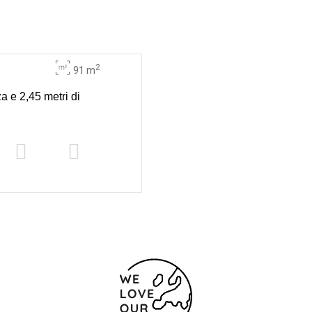
2
91 m
a e 2,45 metri di