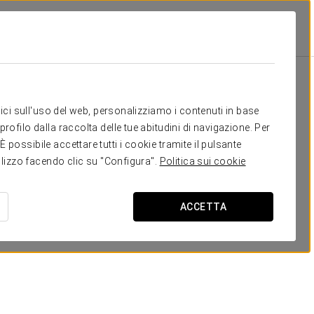
Scuola
Banchetto
Cocktail
U-Sha
30
50
30
15
Il tuo evento a
itici sull'uso del web, personalizziamo i contenuti in base
70
130
90
35
rofilo dalla raccolta delle tue abitudini di navigazione. Per
possibile accettare tutti i cookie tramite il pulsante
tilizzo facendo clic su "Configura".
Politica sui cookie
RICHIEDI PREVENTIVO
ACCETTA