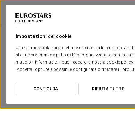
2
Salone
m
Dimensioni
SALA TOKYO
2
x
Impostazioni dei cookie
33 m
Utilizziamo cookie proprietari e di terze parti per scopi anal
SALA NEW YORK
2
x
91 m
alle tue preferenze e pubblicità personalizzata basata su un p
maggiori informazioni puoi leggere la nostra cookie policy. È 
"Accetta" oppure è possibile configurare o rifiutare il loro u
CONFIGURA
RIFIUTA TUTTO