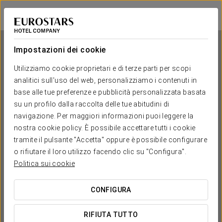
Exe City Park
PRAGA
Accedi a Star Tr
Impostazioni dei cookie
Utilizziamo cookie proprietari e di terze parti per scopi
analitici sull'uso del web, personalizziamo i contenuti in
Exe City Park
base alle tue preferenze e pubblicità personalizzata basata
su un profilo dalla raccolta delle tue abitudini di
PRAGA
navigazione. Per maggiori informazioni puoi leggere la
nostra cookie policy. È possibile accettare tutti i cookie
tramite il pulsante "Accetta" oppure è possibile configurare
o rifiutare il loro utilizzo facendo clic su "Configura".
Politica sui cookie
CONFIGURA
QUANDO VUOI ANDARE?


RIFIUTA TUTTO