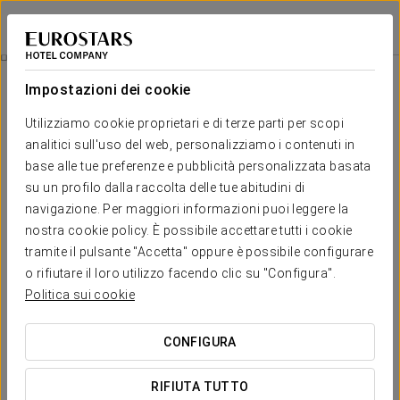
Exe Coruña
A CORUÑA
Accedi a Star Tr
Esperienza Romantica
Impostazioni dei cookie
Utilizziamo cookie proprietari e di terze parti per scopi
analitici sull'uso del web, personalizziamo i contenuti in
base alle tue preferenze e pubblicità personalizzata basata
su un profilo dalla raccolta delle tue abitudini di
navigazione. Per maggiori informazioni puoi leggere la
nostra cookie policy. È possibile accettare tutti i cookie
tramite il pulsante "Accetta" oppure è possibile configurare
o rifiutare il loro utilizzo facendo clic su "Configura".
25 €
Esperienza Romantica
Politica sui cookie
Se stai preparando un viaggio di coppia e la tua prossima
CONFIGURA
destinazione è A Coruña, la nostra esperienza romantica è
tutto ciò di cui hai bisogno per rendere la tua visita
RIFIUTA TUTTO