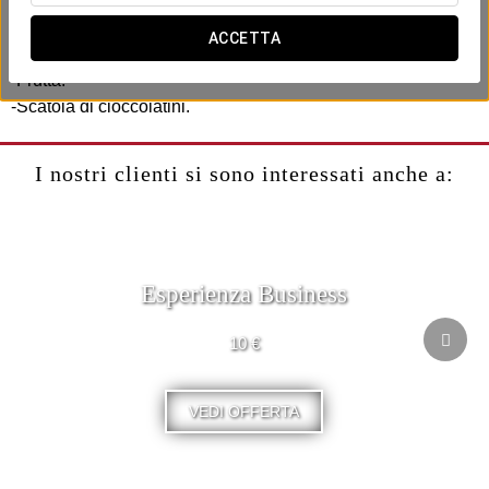
indimenticabile.
Include:
ACCETTA
-Bottiglia di spumante in camera.
-Frutta.
-Scatola di cioccolatini.
I nostri clienti si sono interessati anche a:
Esperienza Business
10 €
VEDI OFFERTA