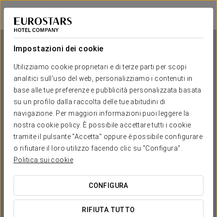
Exe El Pueblito
ISOLA DI HOLBOX
Accedi a Star Tr
Impostazioni dei cookie
Utilizziamo cookie proprietari e di terze parti per scopi
analitici sull'uso del web, personalizziamo i contenuti in
Exe El Pueblito
base alle tue preferenze e pubblicità personalizzata basata
su un profilo dalla raccolta delle tue abitudini di
ISOLA DI HOLBOX
navigazione. Per maggiori informazioni puoi leggere la
nostra cookie policy. È possibile accettare tutti i cookie
tramite il pulsante "Accetta" oppure è possibile configurare
o rifiutare il loro utilizzo facendo clic su "Configura".
Politica sui cookie
CONFIGURA
QUANDO VUOI ANDARE?


RIFIUTA TUTTO