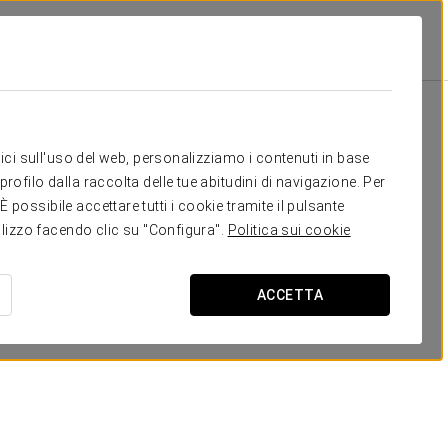
 Thalasso & Spa - Adults Only Recommended
Strutture E Servizi
Ristorazio
Ristorazione
itici sull'uso del web, personalizziamo i contenuti in base
rofilo dalla raccolta delle tue abitudini di navigazione. Per
possibile accettare tutti i cookie tramite il pulsante
tilizzo facendo clic su "Configura".
Politica sui cookie
ACCETTA