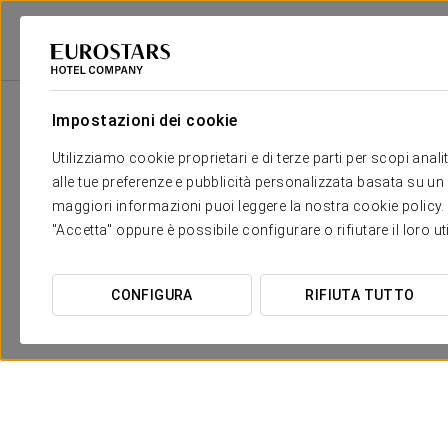
Eurostars Hotel Company
Spagna
Málaga - Estepona
Exe Estepona
Impostazioni dei cookie
Utilizziamo cookie proprietari e di terze parti per scopi anal
alle tue preferenze e pubblicità personalizzata basata su un p
maggiori informazioni puoi leggere la nostra cookie policy. È 
"Accetta" oppure è possibile configurare o rifiutare il loro u
CONFIGURA
RIFIUTA TUTTO