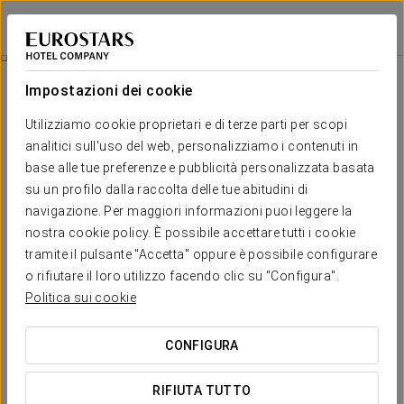
Exe International Palace
ROMA
Accedi a Star Tr
Visita In Vaticano
Impostazioni dei cookie
Utilizziamo cookie proprietari e di terze parti per scopi
analitici sull'uso del web, personalizziamo i contenuti in
base alle tue preferenze e pubblicità personalizzata basata
su un profilo dalla raccolta delle tue abitudini di
navigazione. Per maggiori informazioni puoi leggere la
nostra cookie policy. È possibile accettare tutti i cookie
tramite il pulsante "Accetta" oppure è possibile configurare
Visita in Vaticano
o rifiutare il loro utilizzo facendo clic su "Configura".
Politica sui cookie
Goditi lo Stato del Vaticano e scopri ogni suo angolo con
questa offerta!
CONFIGURA
Include:
RIFIUTA TUTTO