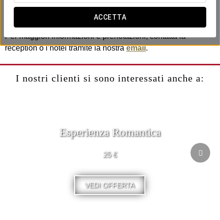
- Visita guidata di tre ore al Vaticano, alla Cappella Sistina e
alla Basilica di San Pietro.
ACCETTA
Per maggiori informazioni e prenotazioni, contatta la
reception o l’hotel tramite la nostra
email
.
I nostri clienti si sono interessati anche a:
Esperienza Romantica
25 €
VEDI OFFERTA