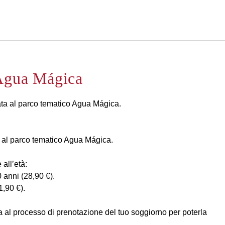
Italiano
Accedi a Star Traveler o 
 Agua Mágica
ata al parco tematico Agua Mágica.
ro al parco tematico Agua Mágica.
all’età:
0 anni (28,90 €).
1,90 €).
 al processo di prenotazione del tuo soggiorno per poterla