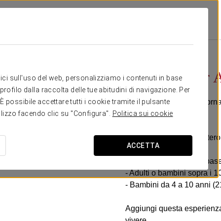
zioni
Biglietto Per Agua Mágica
Da 21,90 €
Biglietto per
itici sull'uso del web, personalizziamo i contenuti in base
rofilo dalla raccolta delle tue abitudini di navigazione. Per
Goditi una splendida giorn
possibile accettare tutti i cookie tramite il pulsante
tilizzo facendo clic su "Configura".
Politica sui cookie
Include:
- Ingresso di 1 giorno inte
ACCETTA
Seleziona l’opzione in base 
- Adulti o bambini sopra i 1
- Bambini da 4 a 10 anni (2
Aggiungi questa esperienza
vivere.