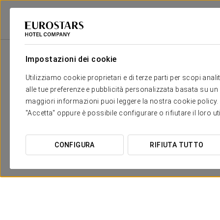
Eurostars Hotel Company
Spagna
Sevilla
Exe Isla Cartuja
Promo
Impostazioni dei cookie
Utilizziamo cookie proprietari e di terze parti per scopi anal
alle tue preferenze e pubblicità personalizzata basata su un p
maggiori informazioni puoi leggere la nostra cookie policy. È 
"Accetta" oppure è possibile configurare o rifiutare il loro u
CONFIGURA
RIFIUTA TUTTO