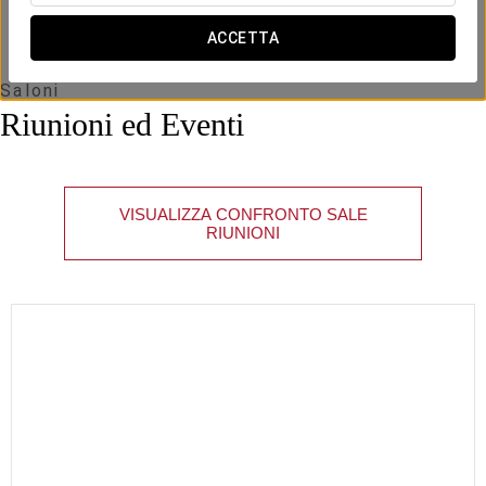
29 m
15
28
10
-
20
20
x m
ACCETTA
altura
Saloni
Riunioni ed Eventi
VISUALIZZA CONFRONTO SALE
RIUNIONI