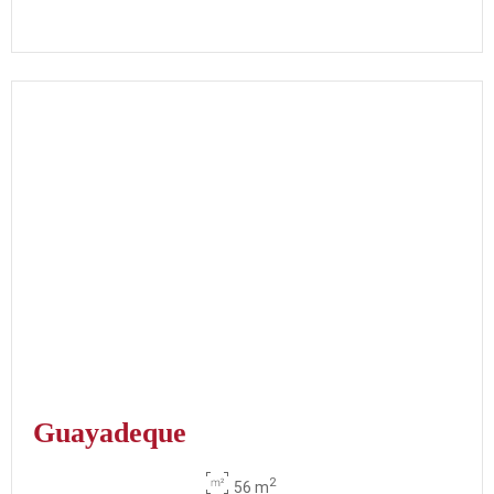
Guayadeque
2
56 m