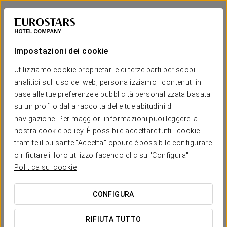
Exe Las Palmas
LAS PALMAS DE GRAN CANARIA
Accedi a Star Tr
Salone
U-
Scuola
Banchetto
Cocktail
Imperial
Teatro
Cabaret
Shape
Impostazioni dei cookie
Federico
León
Il tuo evento a
Utilizziamo cookie proprietari e di terze parti per scopi
2
120
130
60
-
40
80
132 m
analitici sull'uso del web, personalizziamo i contenuti in
x m
altura
base alle tue preferenze e pubblicità personalizzata basata
su un profilo dalla raccolta delle tue abitudini di
Guayadeque
navigazione. Per maggiori informazioni puoi leggere la
2
56 m
36
56
20
-
20
30
RICHIEDI PREVENTIVO
nostra cookie policy. È possibile accettare tutti i cookie
x m
altura
tramite il pulsante "Accetta" oppure è possibile configurare
o rifiutare il loro utilizzo facendo clic su "Configura".
Roque
Politica sui cookie
Nublo
2
15
26
20
-
20
26
27 m
x m
CONFIGURA
altura
Bandama
RIFIUTA TUTTO
2