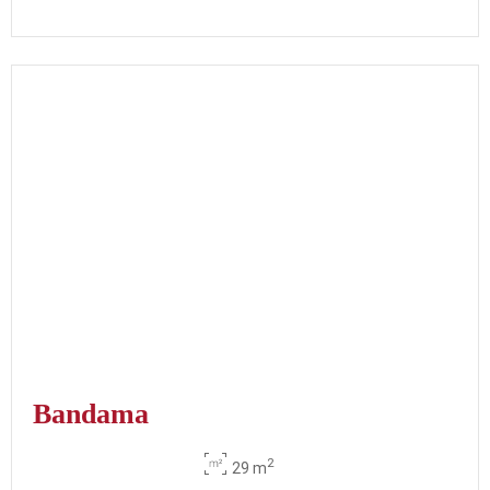
Bandama
2
29 m