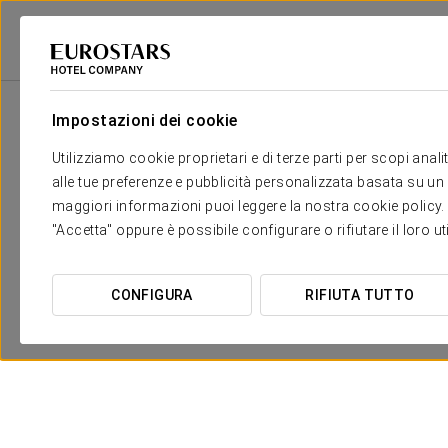
Eurostars Hotel Company
Slovenia
Lubiana
Exe Lev
Promozioni
Impostazioni dei cookie
Utilizziamo cookie proprietari e di terze parti per scopi anal
alle tue preferenze e pubblicità personalizzata basata su un p
maggiori informazioni puoi leggere la nostra cookie policy. È 
"Accetta" oppure è possibile configurare o rifiutare il loro u
CONFIGURA
RIFIUTA TUTTO