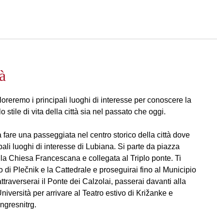
Italiano
Accedi a Star Traveler o 
à
loreremo i principali luoghi di interesse per conoscere la
e lo stile di vita della città sia nel passato che oggi.
fare una passeggiata nel centro storico della città dove
ipali luoghi di interesse di Lubiana. Si parte da piazza
la Chiesa Francescana e collegata al Triplo ponte. Ti
to di Plečnik e la Cattedrale e proseguirai fino al Municipio
traverserai il Ponte dei Calzolai, passerai davanti alla
niversità per arrivare al Teatro estivo di Križanke e
ngresnitrg.