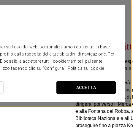
Tour Della Città
95€
Tour della citt
itici sull'uso del web, personalizziamo i contenuti in base
rofilo dalla raccolta delle tue abitudini di navigazione. Per
In questa visita guidata esp
possibile accettare tutti i cookie tramite il pulsante
storia, l'arte, l'architettura 
tilizzo facendo clic su "Configura".
Politica sui cookie
La guida ti accompagnerà a 
ACCETTA
scoprirai la storia dei princ
Prešernov trg, dominata dal
dirigerai poi verso il Merca
e alla Fontana del Robba, at
Biblioteca Nazionale e all’U
proseguire fino a piazza Ko