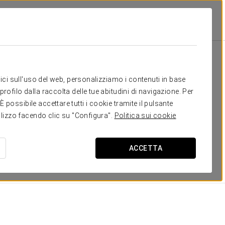
 bisogno
itici sull'uso del web, personalizziamo i contenuti in base
rofilo dalla raccolta delle tue abitudini di navigazione. Per
 Si tratta di camere
ampie, comode, luminose
e con le
possibile accettare tutti i cookie tramite il pulsante
è possibile godersi un'
eccellente vista panoramica di
tilizzo facendo clic su "Configura".
Politica sui cookie
ati tra il soggiorno e la camera da letto, e alcune camere
ACCETTA
DIMENSIONI
17