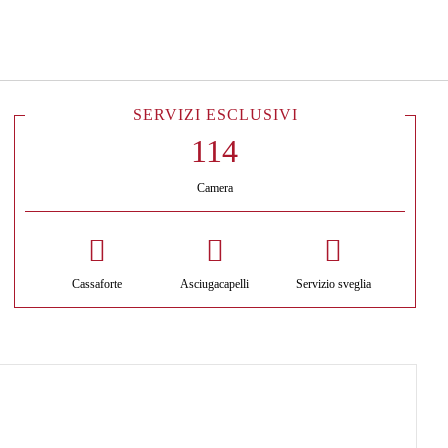
Italiano
Accedi a Star Traveler o 
SERVIZI ESCLUSIVI
Camera
Cassaforte
Asciugacapelli
Servizio sveglia