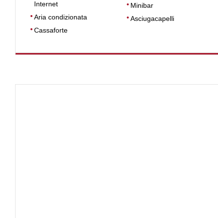
Internet
Minibar
Aria condizionata
Asciugacapelli
Cassaforte
DIMENSIONI
40