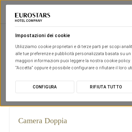
Eurostars Hotel Company
Italia
Napoli
Exe Majestic
Camere
Impostazioni dei cookie
Il comfort e il riposo di cui hai
Utilizziamo cookie proprietari e di terze parti per scopi anal
alle tue preferenze e pubblicità personalizzata basata su un p
Il Majestic dispone di 114 camere distribuite su dieci piani.
maggiori informazioni puoi leggere la nostra cookie policy. È 
dotazioni proprie di un hotel da 4 stelle. Da alcune camere 
"Accetta" oppure è possibile configurare o rifiutare il loro u
Napoli, la sua baia e il Vesuvio
.
L'hotel dispone anche di
6 junior suite
con spazi differenzi
CONFIGURA
RIFIUTA TUTTO
adattate a persone con mobilità ridotta (PRM).
Camera Doppia