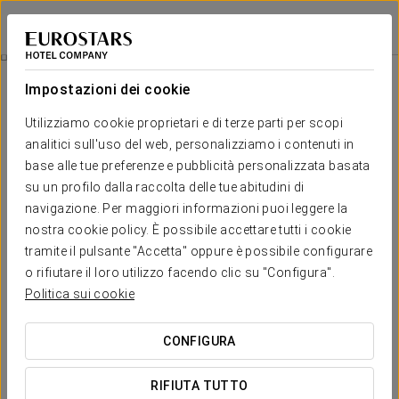
Exe Moncloa
MADRID
Accedi a Star Tr
Esperienza Romantica
Impostazioni dei cookie
Utilizziamo cookie proprietari e di terze parti per scopi
analitici sull'uso del web, personalizziamo i contenuti in
base alle tue preferenze e pubblicità personalizzata basata
su un profilo dalla raccolta delle tue abitudini di
navigazione. Per maggiori informazioni puoi leggere la
nostra cookie policy. È possibile accettare tutti i cookie
tramite il pulsante "Accetta" oppure è possibile configurare
o rifiutare il loro utilizzo facendo clic su "Configura".
20 €
Esperienza Romantica
Politica sui cookie
Vi invitiamo a vivere una splendida esperienza romantica
CONFIGURA
insieme alla vostra dolce metà.
RIFIUTA TUTTO