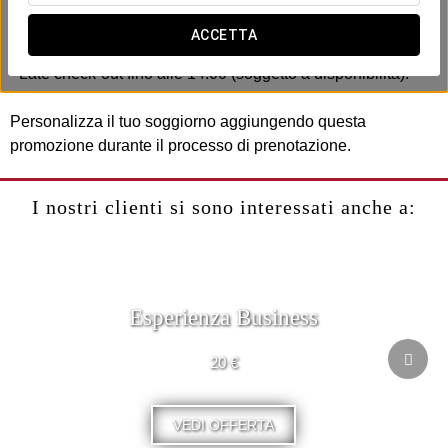
Include:
- Una bottiglia di cava.
ACCETTA
- Una scatola di cioccolatini.
- Late check-out fino alle 14:00 (soggetto a disponibilità).
Personalizza il tuo soggiorno aggiungendo questa
promozione durante il processo di prenotazione.
I nostri clienti si sono interessati anche a:
Esperienza Business
20 €
VEDI OFFERTA