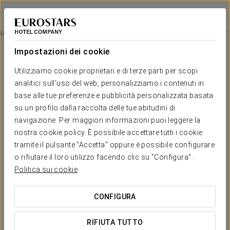
Exe Paris Centre
PARIGI
Accedi a Star Tr
Paris Museum Pass (2 Giorni)
Impostazioni dei cookie
Utilizziamo cookie proprietari e di terze parti per scopi
analitici sull'uso del web, personalizziamo i contenuti in
base alle tue preferenze e pubblicità personalizzata basata
su un profilo dalla raccolta delle tue abitudini di
navigazione. Per maggiori informazioni puoi leggere la
nostra cookie policy. È possibile accettare tutti i cookie
tramite il pulsante "Accetta" oppure è possibile configurare
o rifiutare il loro utilizzo facendo clic su "Configura".
€102 a persona
Paris Museum Pass (2 giorni)
Politica sui cookie
Oltre 60 luoghi da scoprire, senza attese e con accesso
CONFIGURA
illimitato per 2 giorni. Con il Paris Museum Pass, la cultura si
vive al proprio ritmo. Aggiungilo durante il processo di
RIFIUTA TUTTO