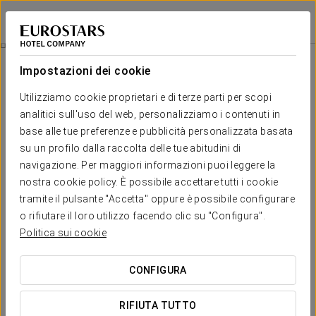
Exe Portals Nous
MAIORCA - PORTALS NOUS
Accedi a Star Tr
Esperienza Romantica
Impostazioni dei cookie
Utilizziamo cookie proprietari e di terze parti per scopi
analitici sull'uso del web, personalizziamo i contenuti in
base alle tue preferenze e pubblicità personalizzata basata
su un profilo dalla raccolta delle tue abitudini di
navigazione. Per maggiori informazioni puoi leggere la
nostra cookie policy. È possibile accettare tutti i cookie
tramite il pulsante "Accetta" oppure è possibile configurare
o rifiutare il loro utilizzo facendo clic su "Configura".
€ 35
Esperienza Romantica
Politica sui cookie
Dettagli per sorprendere. Tutto pronto per permettervi di
CONFIGURA
concentrarvi solo sul godervi l’amore.
RIFIUTA TUTTO