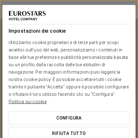
Exe Sevilla Macarena
SIVIGLIA
Accedi a Star Tr
Impostazioni dei cookie
Utilizziamo cookie proprietari e di terze parti per scopi
analitici sull'uso del web, personalizziamo i contenuti in
Exe Sevilla Macarena
base alle tue preferenze e pubblicità personalizzata basata
su un profilo dalla raccolta delle tue abitudini di
SIVIGLIA
navigazione. Per maggiori informazioni puoi leggere la
nostra cookie policy. È possibile accettare tutti i cookie
tramite il pulsante "Accetta" oppure è possibile configurare
o rifiutare il loro utilizzo facendo clic su "Configura".
Politica sui cookie
CONFIGURA
QUANDO VUOI ANDARE?


RIFIUTA TUTTO