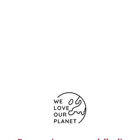
Posizione e contatti
San Juan de Ribera, 2
Siviglia
41009 Spagna
(+34) 954 375 800
Modulo di contatto