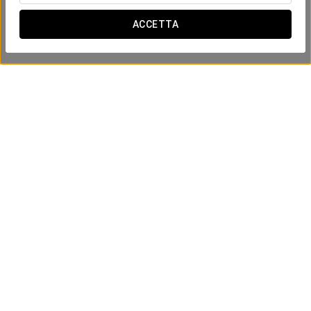
ACCETTA
Scopri Siviglia al ritmo del flamenco
VEDI OFFERTA