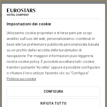
Exe Sevilla Palmera
SIVIGLIA
Accedi a Star Tr
Promozioni
Impostazioni dei cookie
Promozioni
Utilizziamo cookie proprietari e di terze parti per scopi
analitici sull'uso del web, personalizziamo i contenuti in
base alle tue preferenze e pubblicità personalizzata basata
su un profilo dalla raccolta delle tue abitudini di
navigazione. Per maggiori informazioni puoi leggere la
Esperienza Romantica
nostra cookie policy. È possibile accettare tutti i cookie
tramite il pulsante "Accetta" oppure è possibile configurare
20€
o rifiutare il loro utilizzo facendo clic su "Configura".
Politica sui cookie
VEDI OFFERTA
CONFIGURA
RIFIUTA TUTTO