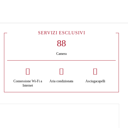
Italiano
Accedi a Star Traveler o 
SERVIZI ESCLUSIVI
Camera
Connessione Wi-Fi a
Aria condizionata
Asciugacapelli
Internet