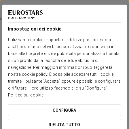
Exe Wellington
FIGUEIRA DA FOZ
Accedi a Star Tr
Esperienza Romantica
Impostazioni dei cookie
Utilizziamo cookie proprietari e di terze parti per scopi
analitici sull'uso del web, personalizziamo i contenuti in
base alle tue preferenze e pubblicità personalizzata basata
su un profilo dalla raccolta delle tue abitudini di
navigazione. Per maggiori informazioni puoi leggere la
nostra cookie policy. È possibile accettare tutti i cookie
tramite il pulsante "Accetta" oppure è possibile configurare
o rifiutare il loro utilizzo facendo clic su "Configura".
30€
Esperienza Romantica
Politica sui cookie
Goditi un soggiorno romantico mentre vi godete un buon
CONFIGURA
bicchiere di prosecco e un dolce dettaglio che ti lasceremo
in camera.
RIFIUTA TUTTO