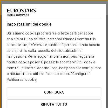
Ikonik Lisboa
LISBONA
Accedi a Star Tr
Impostazioni dei cookie
Utilizziamo cookie proprietari e di terze parti per scopi
analitici sull'uso del web, personalizziamo i contenuti in
Ikonik Lisboa
base alle tue preferenze e pubblicità personalizzata basata
su un profilo dalla raccolta delle tue abitudini di
LISBONA
navigazione. Per maggiori informazioni puoi leggere la
nostra cookie policy. È possibile accettare tutti i cookie
tramite il pulsante "Accetta" oppure è possibile configurare
o rifiutare il loro utilizzo facendo clic su "Configura".
Politica sui cookie
CONFIGURA
QUANDO VUOI ANDARE?


RIFIUTA TUTTO