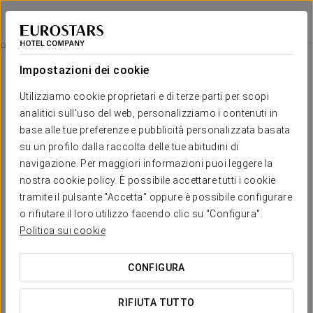
Ikonik Miraflores
LIMA
Accedi a Star Tr
Esperienza Business
Impostazioni dei cookie
Utilizziamo cookie proprietari e di terze parti per scopi
analitici sull'uso del web, personalizziamo i contenuti in
base alle tue preferenze e pubblicità personalizzata basata
su un profilo dalla raccolta delle tue abitudini di
navigazione. Per maggiori informazioni puoi leggere la
nostra cookie policy. È possibile accettare tutti i cookie
tramite il pulsante "Accetta" oppure è possibile configurare
14 USD
o rifiutare il loro utilizzo facendo clic su "Configura".
Esperienza Business
Politica sui cookie
Orari flessibili, tutto pensato per adattarsi alla tua
CONFIGURA
agenda.
RIFIUTA TUTTO