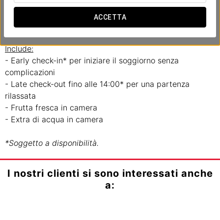
All’Ikonik Miraflores abbiamo creato questa esperienza
business pensando alla tua efficienza e comodità. Senza
ACCETTA
fretta, senza complicazioni.
Include:
- Early check-in* per iniziare il soggiorno senza
complicazioni
- Late check-out fino alle 14:00* per una partenza
rilassata
- Frutta fresca in camera
- Extra di acqua in camera
*Soggetto a disponibilità.
I nostri clienti si sono interessati anche
a: