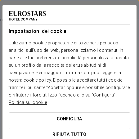
Ikonik Ramblas
BARCELLONA
Accedi a Star Tr
Camere
Impostazioni dei cookie
Camere
Il comfort e il riposo di cui hai
Utilizziamo cookie proprietari e di terze parti per scopi
analitici sull'uso del web, personalizziamo i contenuti in
bisogno
base alle tue preferenze e pubblicità personalizzata basata
su un profilo dalla raccolta delle tue abitudini di
L'Ikonik Ramblas dispone di 55 camere di design,tutte quante
navigazione. Per maggiori informazioni puoi leggere la
danno sull'esterno e alcune di esse hanno un balcone sulla
nostra cookie policy. È possibile accettare tutti i cookie
Rambla.Tutte le camere dispongono di un bagno moderno,
connessione WiFi, televisionesatellitare e molta luce.
tramite il pulsante "Accetta" oppure è possibile configurare
o rifiutare il loro utilizzo facendo clic su "Configura".
E non preoccuparti. Sei in centro. Nel luogo doveaccade
Politica sui cookie
tutto. Però dormirai come piace a te: abbiamo perfettamente
insonorizzatole camere, dalla strada non arriverà alcun rumore
molesto.
CONFIGURA
SERVIZI ESCLUSIVI
RIFIUTA TUTTO