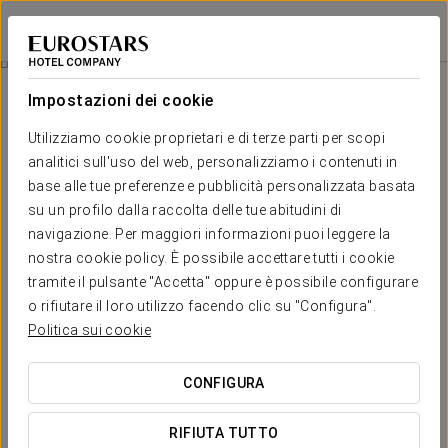
Pazo Moreda
LUGO - MOREDA (SOBER)
Accedi a Star Tr
Camere
Impostazioni dei cookie
Camere
Il comfort e il riposo di cui hai
Utilizziamo cookie proprietari e di terze parti per scopi
bisogno
analitici sull'uso del web, personalizziamo i contenuti in
base alle tue preferenze e pubblicità personalizzata basata
su un profilo dalla raccolta delle tue abitudini di
Pazo Moreda dispone di 7 camere, di cui una suite, con una
navigazione. Per maggiori informazioni puoi leggere la
capacità massima di 14 persone. Sono tutti spazi ampi e
accoglienti, pensati per il riposo e il benessere dei nostri ospiti,
nostra cookie policy. È possibile accettare tutti i cookie
con un design che unisce la tradizione e la storia del pazo con
tramite il pulsante "Accetta" oppure è possibile configurare
servizi di massima qualità.
o rifiutare il loro utilizzo facendo clic su "Configura".
Le stanze della casa sorgono su tre piani: a piano terra si trova
Politica sui cookie
una delle camere, la cucina, la cantina e la sala da pranzo con
camino. Al primo piano si trova un grande salone con camino, un
soggiorno e 5 camere con bagno. All’ultimo piano la Suite con
CONFIGURA
bagno e spogliatoio.
SERVIZI ESCLUSIVI
RIFIUTA TUTTO