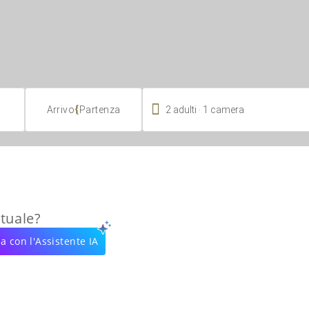

.
{
2
adulti
1
camera
Arrivo
Partenza
rtuale?
a con l'Assistente IA