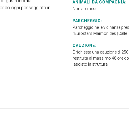
 con gastronomia
ANIMALI DA COMPAGNIA:
rmando ogni passeggiata in
Non ammessi.
PARCHEGGIO:
Parcheggio nelle vicinanze pre
l’Eurostars Maimónides (Calle T
CAUZIONE:
È richiesta una cauzione di 250
restituita al massimo 48 ore d
lasciato la struttura.