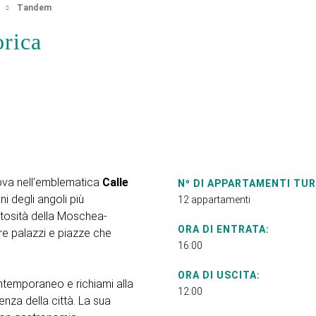
a
Tandem
orica
rova nell’emblematica
Calle
Nº DI APPARTAMENTI TUR
i degli angoli più
12 appartamenti
estosità della Moschea-
ORA DI ENTRATA:
rire palazzi e piazze che
16:00
ORA DI USCITA:
contemporaneo e richiami alla
12:00
nza della città. La sua