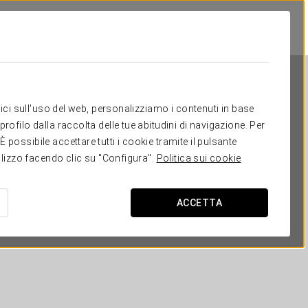
itici sull'uso del web, personalizziamo i contenuti in base
rofilo dalla raccolta delle tue abitudini di navigazione. Per
possibile accettare tutti i cookie tramite il pulsante
tilizzo facendo clic su "Configura".
Politica sui cookie
Tandem Mezquita
ACCETTA
CORDOVA