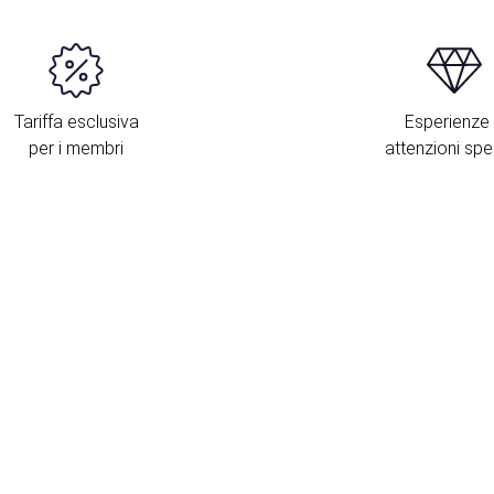
Tariffa esclusiva
Esperienze
per i membri
attenzioni spec
P