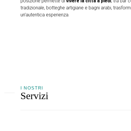
posizione permette di
vivere la città a piedi
, tra bar
tradizionale, botteghe artigiane e bagni arabi, trasfo
un’autentica esperienza.
I NOSTRI
Servizi