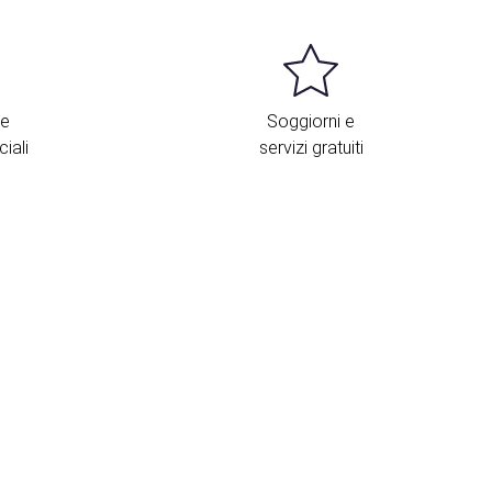
 e
Soggiorni e
iali
servizi gratuiti
osizione e contatti
Calle Albucasis, 6
Cordova
14004 Spagna
+34 957 471 500