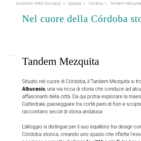
Eurostars Hotel Company
Spagna
Cordova
Tandem Mezquit
Nel cuore della Córdoba st
Tandem Mezquita
Situato nel cuore di Córdoba, il Tandem Mezquita si t
Albucasis
, una via ricca di storia che conduce ad alcun
affascinanti della città. Da qui potrai esplorare la ma
Cattedrale, passeggiare tra cortili pieni di fiori e scop
raccontano secoli di storia andalusa.
L’alloggio si distingue per il suo equilibrio tra design 
Córdoba storica, creando uno spazio che riflette l’esse