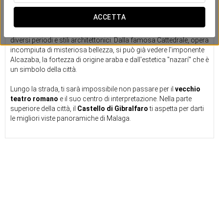
Dalla Alcazaba alla Cattedrale
ACCETTA
Il
centro storico
di Malaga è un
crogiolo di culture
che ti
porterà da un monumento all'altro trasportandoti attraverso i
diversi periodi e stili architettonici. Dalla famosa Cattedrale, opera
incompiuta di misteriosa bellezza, si può già vedere l'imponente
Alcazaba, la fortezza di origine araba e dall'estetica "nazarí" che è
un simbolo della città.
Lungo la strada, ti sarà impossibile non passare per il
vecchio
teatro romano
e il suo centro di interpretazione. Nella parte
superiore della città, il
Castello di Gibralfaro
ti aspetta per darti
le migliori viste panoramiche di Malaga.