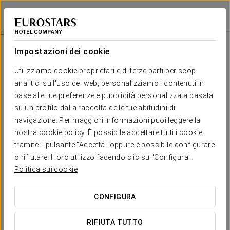
Áurea Ana Palace Hotel
BUDAPEST
Accedi a Star Tr
Esperienza Romantica Superior
Impostazioni dei cookie
Utilizziamo cookie proprietari e di terze parti per scopi
analitici sull'uso del web, personalizziamo i contenuti in
base alle tue preferenze e pubblicità personalizzata basata
su un profilo dalla raccolta delle tue abitudini di
navigazione. Per maggiori informazioni puoi leggere la
nostra cookie policy. È possibile accettare tutti i cookie
tramite il pulsante "Accetta" oppure è possibile configurare
94 €
o rifiutare il loro utilizzo facendo clic su "Configura".
Esperienza romantica Superior
Politica sui cookie
Desideri vivere un meraviglioso soggiorno romantico a
CONFIGURA
Budapest? Allora non perdere l'opportunità di
approfittare della nostra esperienza romantica.
RIFIUTA TUTTO
Include: