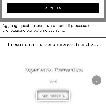
- Frutta e cocktail di benvenuto.
- Crociera sul Danubio (durata di 1 ora) e passeggiata
ACCETTA
sull'Isola Margherita.
- Late check-out fino alle 13:30.
Aggiungi questa esperienza durante il processo di
prenotazione per poterne usufruire.
I nostri clienti si sono interessati anche a:
Esperienza Romantica
55 €
VEDI OFFERTA