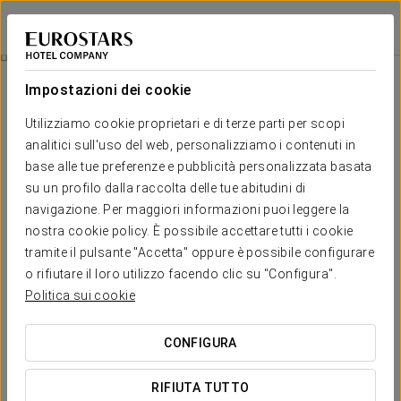
Áurea Museum
LISBONA
Accedi a Star Tr
Esperienza Spa Privata Di Coppia
Impostazioni dei cookie
Utilizziamo cookie proprietari e di terze parti per scopi
analitici sull'uso del web, personalizziamo i contenuti in
base alle tue preferenze e pubblicità personalizzata basata
su un profilo dalla raccolta delle tue abitudini di
navigazione. Per maggiori informazioni puoi leggere la
nostra cookie policy. È possibile accettare tutti i cookie
tramite il pulsante "Accetta" oppure è possibile configurare
80 €
o rifiutare il loro utilizzo facendo clic su "Configura".
Esperienza Spa Privata di Coppia
Politica sui cookie
Per chi desidera rilassarsi insieme in intimità all’Áurea
CONFIGURA
Museum.
RIFIUTA TUTTO
Niente routine, niente fretta: tutto è pensato per farvi