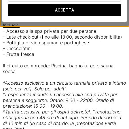
staccare dal mondo e ritrovare la sintonia.
Un’opportunità perfetta per rilassarsi insieme e
ACCETTA
dimenticare lo stress.
Include:
- Accesso alla spa privata per due persone
- Late check-out (fino alle 13:00, secondo disponibilità)
- Bottiglia di vino spumante portoghese
- Cioccolatini
- Frutta fresca
Il circuito comprende: Piscina, bagno turco e sauna
secca
*Accesso esclusivo a un circuito termale privato e intimo
(solo per voi). Solo per adulti.
*L’esperienza include un accesso alla spa privata per
persona e soggiorno. Orario: 9:00 - 22:00. Orario di
prenotazione: 15:00 - 19:00.
*Tariffa esclusiva per gli ospiti dell’hotel. Prenotazione
obbligatoria con 48 ore di anticipo. Periodo di cortesia
di 10 minuti (in caso di ritardo, la prenotazione verrà