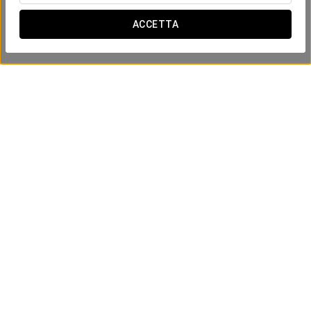
ACCETTA
Posizione e contatti
Gran Vía de San Marcos, 38
León
24002 Spagna
(+34) 987 236 200
Modulo di contatto