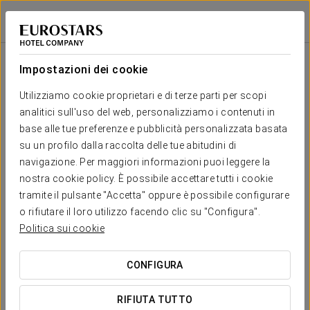
Crisol Quindós
LEÓN
Accedi a Star Tr
Impostazioni dei cookie
Il tuo matrimonio a/in
Utilizziamo cookie proprietari e di terze parti per scopi
analitici sull'uso del web, personalizziamo i contenuti in
base alle tue preferenze e pubblicità personalizzata basata
su un profilo dalla raccolta delle tue abitudini di
navigazione. Per maggiori informazioni puoi leggere la
RICHIEDI PREVENTIVO
nostra cookie policy. È possibile accettare tutti i cookie
tramite il pulsante "Accetta" oppure è possibile configurare
o rifiutare il loro utilizzo facendo clic su "Configura".
Politica sui cookie
CONFIGURA
RIFIUTA TUTTO