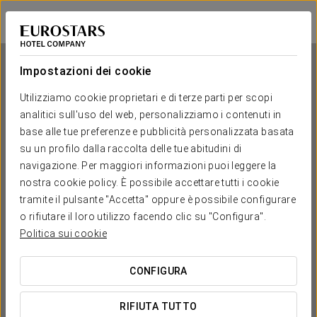
Eurostars Al-Ándalus Palace
SIVIGLIA
Accedi a Star Tr
Impostazioni dei cookie
Utilizziamo cookie proprietari e di terze parti per scopi
analitici sull'uso del web, personalizziamo i contenuti in
Eurostars Al-Ándalus Palace
base alle tue preferenze e pubblicità personalizzata basata
su un profilo dalla raccolta delle tue abitudini di
SIVIGLIA
navigazione. Per maggiori informazioni puoi leggere la
nostra cookie policy. È possibile accettare tutti i cookie
tramite il pulsante "Accetta" oppure è possibile configurare
o rifiutare il loro utilizzo facendo clic su "Configura".
Politica sui cookie
CONFIGURA
QUANDO VUOI ANDARE?


RIFIUTA TUTTO