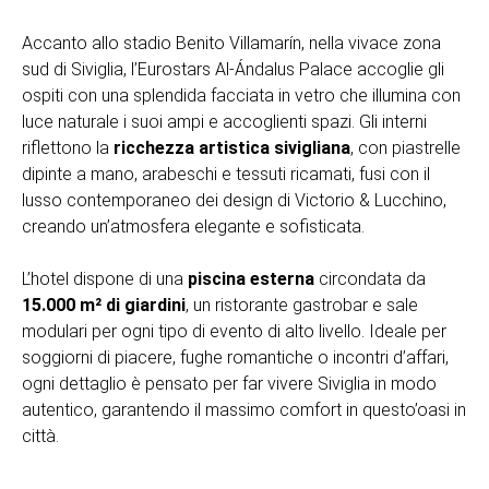
Accanto allo stadio Benito Villamarín, nella vivace zona
sud di Siviglia, l’Eurostars Al-Ándalus Palace accoglie gli
ospiti con una splendida facciata in vetro che illumina con
luce naturale i suoi ampi e accoglienti spazi. Gli interni
riflettono la
ricchezza artistica sivigliana
, con piastrelle
dipinte a mano, arabeschi e tessuti ricamati, fusi con il
lusso contemporaneo dei design di Victorio & Lucchino,
creando un’atmosfera elegante e sofisticata.
L’hotel dispone di una
piscina esterna
circondata da
15.000 m² di giardini
, un ristorante gastrobar e sale
modulari per ogni tipo di evento di alto livello. Ideale per
soggiorni di piacere, fughe romantiche o incontri d’affari,
ogni dettaglio è pensato per far vivere Siviglia in modo
autentico, garantendo il massimo comfort in questo’oasi in
città.