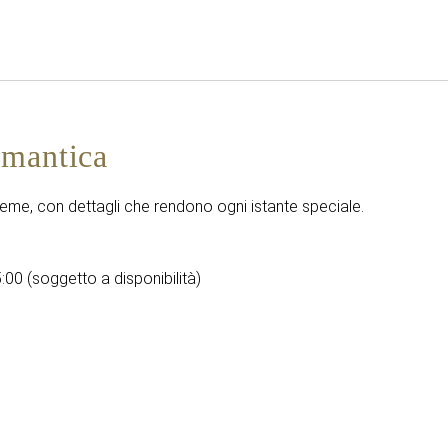
Italiano
Accedi a Star Traveler o 
omantica
me, con dettagli che rendono ogni istante speciale.
:
5:00 (soggetto a disponibilità)