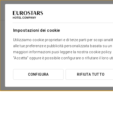
Eurostars Hotel Company
Spagna
Sevilla
Eurostars Al-Ándalus Pala
Impostazioni dei cookie
Utilizziamo cookie proprietari e di terze parti per scopi anal
alle tue preferenze e pubblicità personalizzata basata su un p
maggiori informazioni puoi leggere la nostra cookie policy. È 
"Accetta" oppure è possibile configurare o rifiutare il loro u
CONFIGURA
RIFIUTA TUTTO