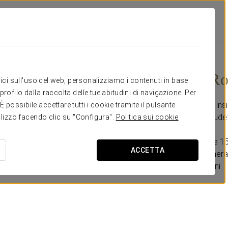
ce
Promozioni
Esperienza Romantica
15 €
Esperienza R
itici sull'uso del web, personalizziamo i contenuti in base
rofilo dalla raccolta delle tue abitudini di navigazione. Per
Un momento da godere insie
possibile accettare tutti i cookie tramite il pulsante
Questa promozione include
tilizzo facendo clic su "Configura".
Politica sui cookie
- Late check-out fino alle 1
ACCETTA
- Bottiglia di cava in camera
- Selezione di cioccolatini