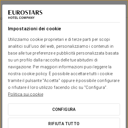
Eurostars Atlántida
SANTA CRUZ DE TENERIFE
Accedi a Star Tr
Brunch
Impostazioni dei cookie
Utilizziamo cookie proprietari e di terze parti per scopi
analitici sull'uso del web, personalizziamo i contenuti in
base alle tue preferenze e pubblicità personalizzata basata
su un profilo dalla raccolta delle tue abitudini di
navigazione. Per maggiori informazioni puoi leggere la
nostra cookie policy. È possibile accettare tutti i cookie
tramite il pulsante "Accetta" oppure è possibile configurare
Adulti 19,95 €
o rifiutare il loro utilizzo facendo clic su "Configura".
Bambini (fino a 12 anni) 12 €
Politica sui cookie
Brunch
CONFIGURA
Trasforma la domenica nel tuo momento preferito della
settimana e goditi una proposta gastronomica pensata per
RIFIUTA TUTTO