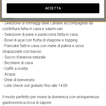
assaporare ogni istante in un ambiente rilassato e
accogliente.
ACCETTA
Include:
- Selezione di formaggi delle Canarie accompagnati da
confettura fatta in casa e salumi vari.
- Selezione di pane e pasticceria fatta in casa.
- Bowl di açaí con frutta di stagione e topping.
- Pancake fatti in casa con miele di palma e uova
strapazzate con bacon.
- Succo d’arancia naturale.
- Bicchiere di cava.
- Caffè a scelta.
- Acqua.
- Drink di benvenuto.
- Late check-out gratuito fino alle 14:00.
Il modo perfetto per vivere la domenica con un’esperienza
gastronomica ricca di sapore.