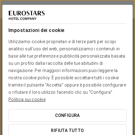
Eurostars Berlin
BERLIN
Accedi a Star Tr
Impostazioni dei cookie
Utilizziamo cookie proprietari e di terze parti per scopi
analitici sull'uso del web, personalizziamo i contenuti in
Eurostars Berlin
base alle tue preferenze e pubblicità personalizzata basata
su un profilo dalla raccolta delle tue abitudini di
BERLIN
navigazione. Per maggiori informazioni puoi leggere la
nostra cookie policy. È possibile accettare tutti i cookie
tramite il pulsante "Accetta" oppure è possibile configurare
o rifiutare il loro utilizzo facendo clic su "Configura".
Politica sui cookie
CONFIGURA
QUANDO VUOI ANDARE?


RIFIUTA TUTTO