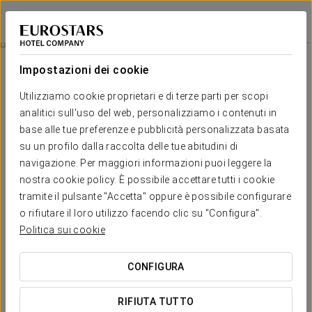
Eurostars Berlin
BERLIN
Accedi a Star Tr
Ristorazione
Impostazioni dei cookie
Ristorazione
Utilizziamo cookie proprietari e di terze parti per scopi
analitici sull'uso del web, personalizziamo i contenuti in
L’hotel dispone di bar-caffeteria e ristorante.
base alle tue preferenze e pubblicità personalizzata basata
su un profilo dalla raccolta delle tue abitudini di
navigazione. Per maggiori informazioni puoi leggere la
nostra cookie policy. È possibile accettare tutti i cookie
tramite il pulsante "Accetta" oppure è possibile configurare
o rifiutare il loro utilizzo facendo clic su "Configura".
Politica sui cookie
CONFIGURA
RIFIUTA TUTTO