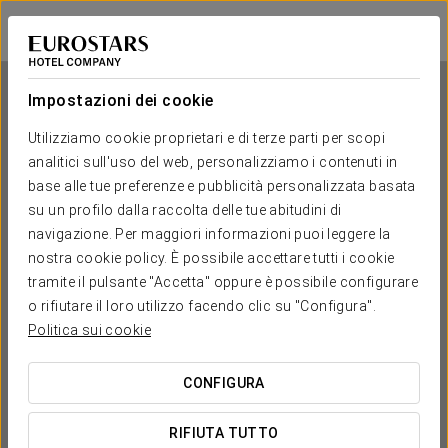
Eurostars Centrale Palace
PALERMO
Accedi a Star Tr
Impostazioni dei cookie
Utilizziamo cookie proprietari e di terze parti per scopi
analitici sull'uso del web, personalizziamo i contenuti in
Eurostars Centrale Palace
base alle tue preferenze e pubblicità personalizzata basata
su un profilo dalla raccolta delle tue abitudini di
PALERMO
navigazione. Per maggiori informazioni puoi leggere la
nostra cookie policy. È possibile accettare tutti i cookie
tramite il pulsante "Accetta" oppure è possibile configurare
o rifiutare il loro utilizzo facendo clic su "Configura".
Politica sui cookie
CONFIGURA
QUANDO VUOI ANDARE?


RIFIUTA TUTTO