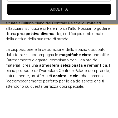
La
terrazza dell'Eurostars Centrale Palace
è la vetta del
ACCETTA
singolare edificio in cui si trova l'hotel, un crogiolo di storia e
arte immortalato in affreschi e mobili d'epoca. La terrazza,
situata all'ultimo piano del Centrale Palace, ci invita ad
affacciarsi sul cuore di Palermo dall'alto. Possiamo godere
di una
prospettiva diversa
degli edifici più emblematici
della città e della sua rete di strade.
La disposizione e la decorazione dello spazio occupato
dalla terrazza accompagna le
magnifiche viste
che offre.
L'arredamento elegante, combinato con il calore dei
materiali, crea una
atmosfera selezionata e romantica
. Il
piano proposto dall'Eurostars Centrale Palace comprende,
naturalmente, un'offerta di
cocktail e vini
che saranno
l'accompagnamento perfetto per le calde serate che ti
attendono su questa terrazza così speciale.