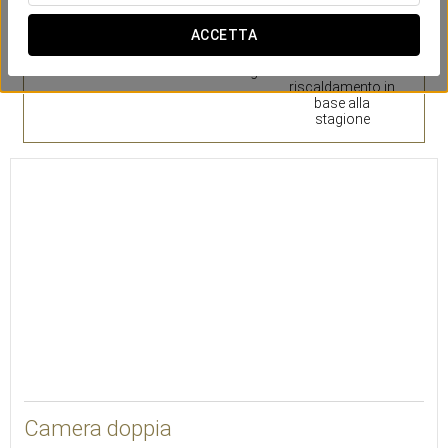
ACCETTA
Cassaforte
Servizio sveglia
Aria o
riscaldamento in
base alla
stagione
Camera doppia