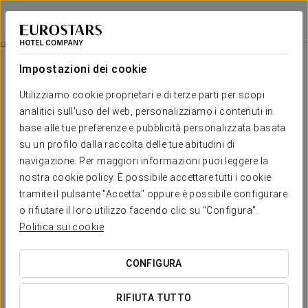
Eurostars Diana Palace
PALENCIA
Accedi a Star Tr
Camere
Impostazioni dei cookie
Camere
Il comfort e il riposo di cui hai
Utilizziamo cookie proprietari e di terze parti per scopi
bisogno
analitici sull'uso del web, personalizziamo i contenuti in
base alle tue preferenze e pubblicità personalizzata basata
su un profilo dalla raccolta delle tue abitudini di
L'hotel Eurostars Diana Palace dispone di 65 camere
navigazione. Per maggiori informazioni puoi leggere la
accoglienti, funzionali e calde, piacevolmente arredate in legno
e marmo. Tutti hanno funzionalità come: smart TV con accesso
nostra cookie policy. È possibile accettare tutti i cookie
gratuito a TV Samsung, macchina per il caffè e connessione
tramite il pulsante "Accetta" oppure è possibile configurare
Wi-Fi gratuita. Inoltre, il resto sarà pieno perché ogni stanza è
o rifiutare il loro utilizzo facendo clic su "Configura".
insonorizzata e alcune di esse hanno un bellissimo terrazzo.
Politica sui cookie
SERVIZI ESCLUSIVI
CONFIGURA
Camera
RIFIUTA TUTTO