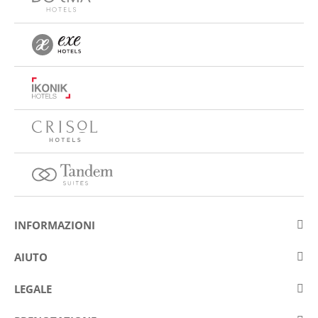
INFORMAZIONI
Su Eurostars Hotel Company
AIUTO
Lavora con noi
Contattare
LEGALE
Concorsis
Domande e risposte frequenti (FAQ)
Avviso legale