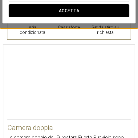
ACCETTA
Aria
Cassaforte
Set da stiro su
condizionata
richiesta
23
Camera doppia
Le camere doppie dell'Eurostars Fuerte Ruavieja sono