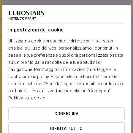
Eurostars Fuerte Ruavieja
LOGROÑO
Accedi a Star Tr
Camere
Impostazioni dei cookie
Camere
Il comfort e il riposo di cui hai
Utilizziamo cookie proprietari e di terze parti per scopi
bisogno
analitici sull'uso del web, personalizziamo i contenuti in
base alle tue preferenze e pubblicità personalizzata basata
su un profilo dalla raccolta delle tue abitudini di
Eurostars Fuerte Ruavieja 4* ti offre la possibilità di alloggiare in
navigazione. Per maggiori informazioni puoi leggere la
una delle sua 54 camere comode e spaziose. Goditi quest'
oasi
di relax nel pieno centro storico di Logroño
.
In queste
nostra cookie policy. È possibile accettare tutti i cookie
camere potrai goderti servizi quali TV LCD, scrivania, telefono,
tramite il pulsante "Accetta" oppure è possibile configurare
bagno con doccia o vasca, asciugacapelli, prodotti di
o rifiutare il loro utilizzo facendo clic su "Configura".
benvenuto o minibar, e molti altri ancora.
Politica sui cookie
SERVIZI ESCLUSIVI
CONFIGURA
RIFIUTA TUTTO
Camera