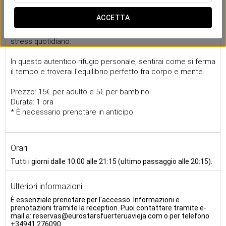
Spa
ACCETTA
La nostra piccola oasi dedicata agli amanti del benessere,
è un luogo moderno e minimalista dove potrai fuggire dallo
stress quotidiano.
In questo autentico rifugio personale, sentirai come si ferma
il tempo e troverai l'equilibrio perfetto fra corpo e mente.
Prezzo: 15€ per adulto e 5€ per bambino.
Durata: 1 ora
* È necessario prenotare in anticipo
Orari
Tutti i giorni dalle 10:00 alle 21:15 (ultimo passaggio alle 20:15).
Ulteriori informazioni
È essenziale prenotare per l'accesso. Informazioni e
prenotazioni tramite la reception. Puoi contattare tramite e-
mail a: reservas@eurostarsfuerteruavieja.com o per telefono
+34941 276090.