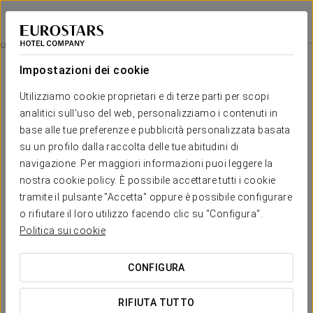
Eurostars Isla de la Toja
PONTEVEDRA - O GROVE
Accedi a Star Tr
Massaggio Completo
Impostazioni dei cookie
Utilizziamo cookie proprietari e di terze parti per scopi
analitici sull'uso del web, personalizziamo i contenuti in
base alle tue preferenze e pubblicità personalizzata basata
su un profilo dalla raccolta delle tue abitudini di
navigazione. Per maggiori informazioni puoi leggere la
nostra cookie policy. È possibile accettare tutti i cookie
tramite il pulsante "Accetta" oppure è possibile configurare
65 € a persona
o rifiutare il loro utilizzo facendo clic su "Configura".
Massaggio completo
Politica sui cookie
Non perdere questa opportunità di fuggire dalla routine e
CONFIGURA
rigenerare corpo e mente. Approfitta di questa promozione e
concediti un meritato riposo nel nostro hotel!
RIFIUTA TUTTO