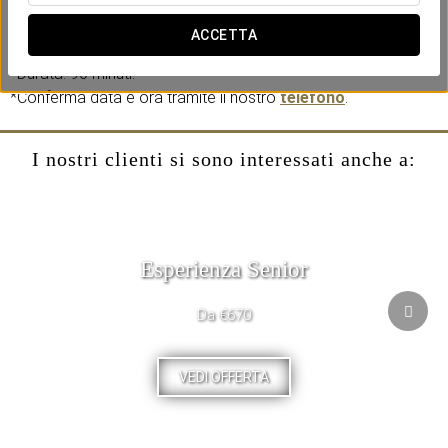
Aggiungi questo trattamento durante il processo di
prenotazione del tuo soggiorno per poterne usufruire.
ACCETTA
*Durata: 90 minuti.
*Conferma data e ora tramite il nostro
telefono
.
I nostri clienti si sono interessati anche a:
Esperienza Senior
Da €670
VEDI OFFERTA