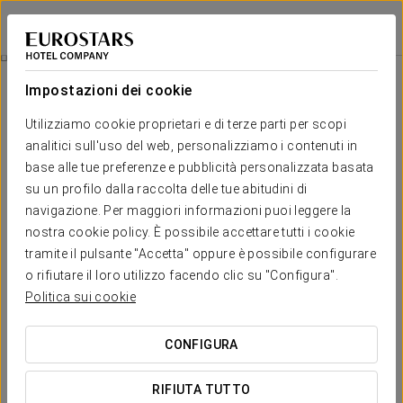
Eurostars Isla de la Toja
PONTEVEDRA - O GROVE
Accedi a Star Tr
Pulizia Del Viso
Impostazioni dei cookie
Utilizziamo cookie proprietari e di terze parti per scopi
analitici sull'uso del web, personalizziamo i contenuti in
base alle tue preferenze e pubblicità personalizzata basata
su un profilo dalla raccolta delle tue abitudini di
navigazione. Per maggiori informazioni puoi leggere la
nostra cookie policy. È possibile accettare tutti i cookie
tramite il pulsante "Accetta" oppure è possibile configurare
80 € per persona
o rifiutare il loro utilizzo facendo clic su "Configura".
Pulizia del viso
Politica sui cookie
Trattamento viso completo che include pulizia con
CONFIGURA
estrazione seguita da idratazione e rigenerazione della pelle.
RIFIUTA TUTTO