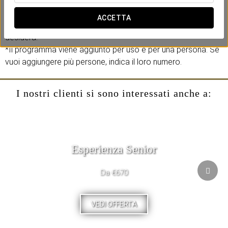
*Prenotazione obbligatoria per telefono 986803206.
*Supplemento associato alla prenotazione dell'alloggio. Si
ACCETTA
prega di selezionare in precedenza, il tipo di camera che si
desidera.
*Il programma viene aggiunto per uso e per una persona. Se
vuoi aggiungere più persone, indica il loro numero.
I nostri clienti si sono interessati anche a:
Esperienza Senior
Da €670
VEDI OFFERTA