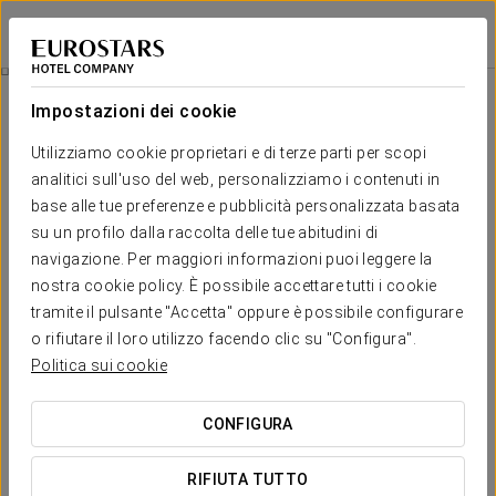
Eurostars Isla de la Toja
PONTEVEDRA - O GROVE
Accedi a Star Tr
Trattamento Luminosità
Impostazioni dei cookie
Utilizziamo cookie proprietari e di terze parti per scopi
analitici sull'uso del web, personalizziamo i contenuti in
base alle tue preferenze e pubblicità personalizzata basata
su un profilo dalla raccolta delle tue abitudini di
navigazione. Per maggiori informazioni puoi leggere la
nostra cookie policy. È possibile accettare tutti i cookie
tramite il pulsante "Accetta" oppure è possibile configurare
€ 75/persona
o rifiutare il loro utilizzo facendo clic su "Configura".
Trattamento Luminosità
Politica sui cookie
Dona luminosità e un aspetto setoso al tuo viso grazie al
CONFIGURA
potente effetto della Vitamina C.
RIFIUTA TUTTO