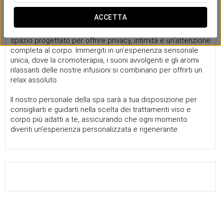
La nostra spa
ACCETTA
Scopri la nostra SPA, un’oasi di pace e benessere per chi
cerca un completo relax e il massimo benessere. Uno
spazio progettato per offrire privacy, intimità e un’attenzione
completa al corpo. Immergiti in un’esperienza sensoriale
unica, dove la cromoterapia, i suoni avvolgenti e gli aromi
rilassanti delle nostre infusioni si combinano per offrirti un
relax assoluto.
Il nostro personale della spa sarà a tua disposizione per
consigliarti e guidarti nella scelta dei trattamenti viso e
corpo più adatti a te, assicurando che ogni momento
diventi un’esperienza personalizzata e rigenerante.