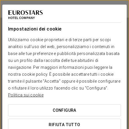
Eurostars Monumental
BARCELLONA
Accedi a Star Tr
Impostazioni dei cookie
Utilizziamo cookie proprietari e di terze parti per scopi
analitici sull'uso del web, personalizziamo i contenuti in
Eurostars Monumental
base alle tue preferenze e pubblicità personalizzata basata
su un profilo dalla raccolta delle tue abitudini di
BARCELLONA
navigazione. Per maggiori informazioni puoi leggere la
nostra cookie policy. È possibile accettare tutti i cookie
tramite il pulsante "Accetta" oppure è possibile configurare
o rifiutare il loro utilizzo facendo clic su "Configura".
Politica sui cookie
CONFIGURA
QUANDO VUOI ANDARE?


RIFIUTA TUTTO