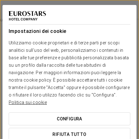
Eurostars Monumental
BARCELLONA
Accedi a Star Tr
Esperienza Business
Impostazioni dei cookie
Utilizziamo cookie proprietari e di terze parti per scopi
analitici sull'uso del web, personalizziamo i contenuti in
base alle tue preferenze e pubblicità personalizzata basata
su un profilo dalla raccolta delle tue abitudini di
navigazione. Per maggiori informazioni puoi leggere la
nostra cookie policy. È possibile accettare tutti i cookie
tramite il pulsante "Accetta" oppure è possibile configurare
15€
o rifiutare il loro utilizzo facendo clic su "Configura".
Esperienza Business
Politica sui cookie
Flexible schedules, everything designed to suit your agenda.
CONFIGURA
At Eurostars Monumental, we’ve created this business
RIFIUTA TUTTO