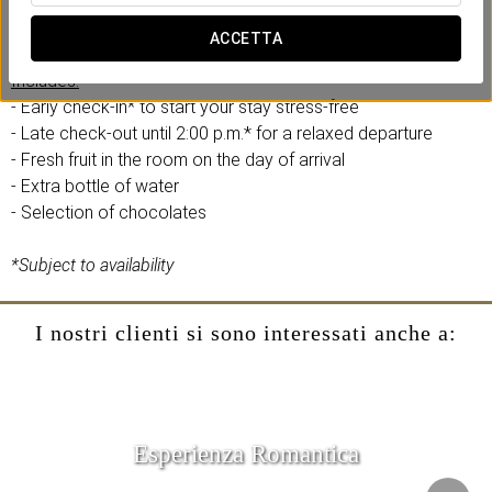
experience with your comfort and efficiency in mind. No rush,
no hassle.
ACCETTA
Includes:
- Early check-in* to start your stay stress-free
- Late check-out until 2:00 p.m.* for a relaxed departure
- Fresh fruit in the room on the day of arrival
- Extra bottle of water
- Selection of chocolates
*Subject to availability
I nostri clienti si sono interessati anche a:
Esperienza Romantica